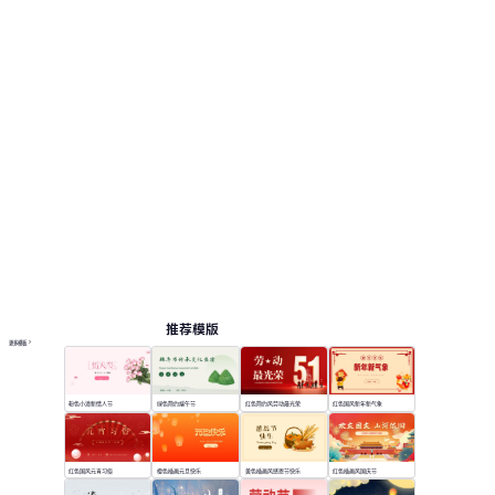
辩, 节日热点, 活动策划, 教育教学, 教学课件。
节日
按主题浏览 PPT 模板
红色 PPT 模板
活动策划 PPT 模板
在线 PPT 与 AI 工具指南
PPT模板
AI工具
在线 PPTX 查看器
推荐模版
更多模板
粉色小清新情人节
绿色简约端午节
红色简约风劳动最光荣
红色国风新年新气象
红色国风元宵习俗
橙色插画元旦快乐
黄色插画风感恩节快乐
红色插画风国庆节