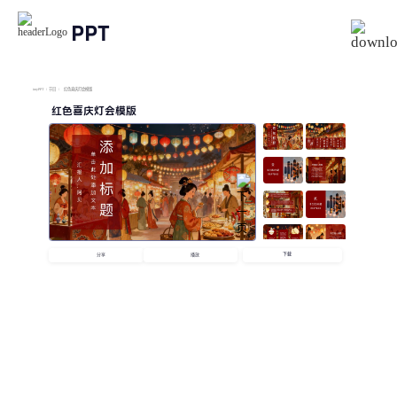
PPT
imyPPT
/
节日
/
红色喜庆灯会模版
红色喜庆灯会模版
下载
分享
播放