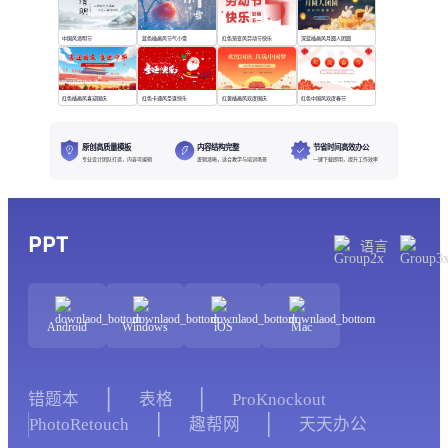
中国风清明节
蓝色插画风节气小雪
红色渐变风劳动节快乐
深蓝插画风月圆人团圆
红色插画风喜迎国庆
红色卡通风圣诞快乐
红黄插画风欢度国庆
红色中国风欢度春节
原创高质量模板
内容结构完整
节省时间高效办公
专业设计团队打造，内容可编辑
逻辑清晰，适合教学与培训场景
一键下载即用，提升工作效率
PPT
语言
Android
Windows
iOS
Mac
错题本
表格
ProKnockout
PhotoRetouch
趣帮网
天天办公