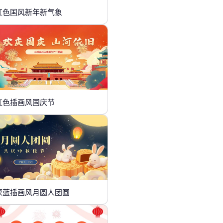
红色国风新年新气象
红色插画风国庆节
深蓝插画风月圆人团圆