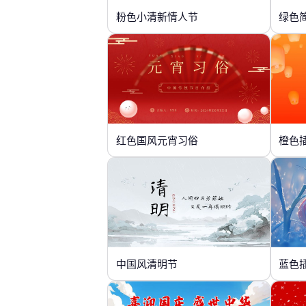
粉色小清新情人节
绿色
红色国风元宵习俗
橙色
中国风清明节
蓝色