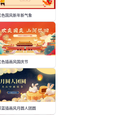
红色国风新年新气象
红色插画风国庆节
深蓝插画风月圆人团圆