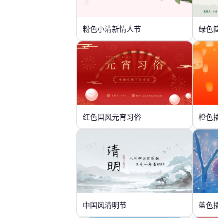
粉色小清新情人节
绿色
红色国风元宵习俗
橙色
中国风清明节
蓝色