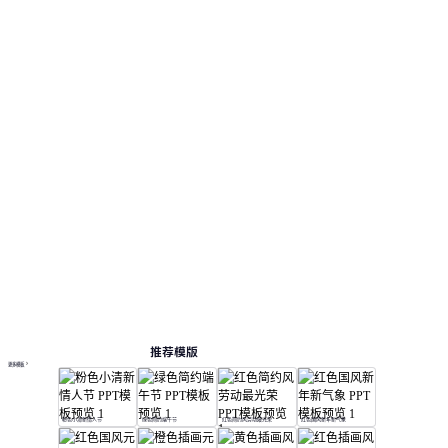
构。 相关演示主题包括：节日热点, 产品介绍, 微
课制作, 活动策划, 通用。
节日
按主题浏览 PPT 模板
卡通 PPT 模板
教案 PPT 模板
活动策划 PPT 模板
教育 PPT 模板
在线 PPT 与 AI 工具指南
PPT模板
AI工具
在线 PPTX 查看器
推荐模版
更多模板
粉色小清新情人节
绿色简约端午节
红色简约风劳动最光荣
红色国风新年新气象