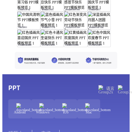
红色国风元宵习俗
橙色插画元旦快乐
黄色插画风感恩节快乐
红色插画风国庆节
中国风清明节
蓝色插画风节气小雪
红色渐变风劳动节快乐
深蓝插画风月圆人团圆
红色插画风喜迎国庆
红色卡通风圣诞快乐
红黄插画风欢度国庆
红色中国风欢度春节
原创高质量模板
内容结构完整
节省时间高效办公
专业设计团队打造，内容可编辑
逻辑清晰，适合教学与培训场景
一键下载即用，提升工作效率
PPT
语言
Android
Windows
iOS
Mac