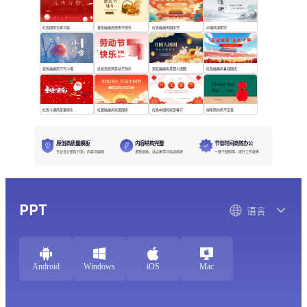
红色国风元宵习俗
黄色插画风感恩节快乐
红色插画风国庆节
中国风清明节
蓝色插画风节气小雪
红色渐变风劳动节快乐
深蓝插画风月圆人团圆
红色插画风喜迎国庆
红色卡通风圣诞快乐
红黄插画风欢度国庆
红色中国风欢度春节
绿色简约风平安夜
原创高质量模板
内容结构完整
节省时间高效办公
专业设计团队打造，内容可编辑
逻辑清晰，适合教学与培训场景
一键下载即用，提升工作效率
PPT
语言
Android
Windows
iOS
Mac