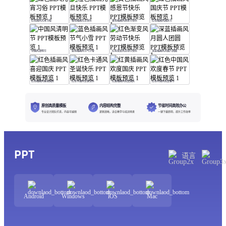
红色国风元宵习俗
橙色插画元旦快乐
黄色插画风感恩节快乐
红色插画风国庆节
中国风清明节
蓝色插画风节气小雪
红色渐变风劳动节快乐
深蓝插画风月圆人团圆
红色插画风喜迎国庆
红色卡通风圣诞快乐
红黄插画风欢度国庆
红色中国风欢度春节
原创高质量模板
内容结构完整
节省时间高效办公
专业设计团队打造，内容可编辑
逻辑清晰，适合教学与培训场景
一键下载即用，提升工作效率
PPT
语言
Android
Windows
iOS
Mac