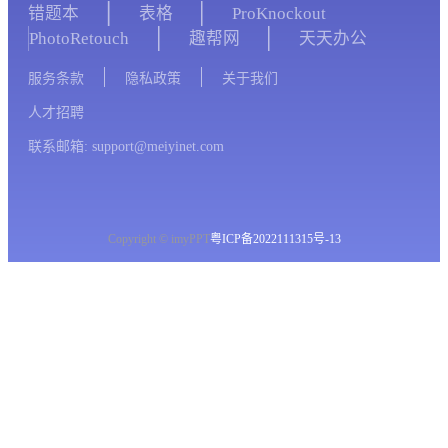
错题本
表格
ProKnockout
PhotoRetouch
趣帮网
天天办公
服务条款
隐私政策
关于我们
人才招聘
联系邮箱: support@meiyinet.com
Copyright © imyPPT
粤ICP备2022111315号-13