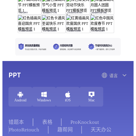
中国风清明节
蓝色插画风节气小雪
红色渐变风劳动节快乐
深蓝插画风月圆人团圆
红色插画风喜迎国庆
红色卡通风圣诞快乐
红黄插画风欢度国庆
红色中国风欢度春节
原创高质量模板
内容结构完整
节省时间高效办公
专业设计团队打造，内容可编辑
逻辑清晰，适合教学与培训场景
一键下载即用，提升工作效率
PPT
语言
Android
Windows
iOS
Mac
错题本
表格
ProKnockout
PhotoRetouch
趣帮网
天天办公