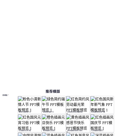
聘述职, 节日热点, 个人简历。
节日
按主题浏览 PPT 模板
绿色 PPT 模板
卡通 PPT 模板
教育 PPT 模板
在线 PPT 与 AI 工具指南
PPT模板
AI工具
在线 PPTX 查看器
推荐模版
更多模板
粉色小清新情人节
绿色简约端午节
红色简约风劳动最光荣
红色国风新年新气象
红色国风元宵习俗
橙色插画元旦快乐
黄色插画风感恩节快乐
红色插画风国庆节