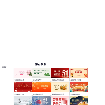
节日
按主题浏览 PPT 模板
绿色 PPT 模板
专业 PowerPoint 模板
在线 PPT 与 AI 工具指南
PPT模板
AI工具
在线 PPTX 查看器
推荐模版
更多模板
粉色小清新情人节
绿色简约端午节
红色简约风劳动最光荣
红色国风新年新气象
红色国风元宵习俗
橙色插画元旦快乐
黄色插画风感恩节快乐
红色插画风国庆节