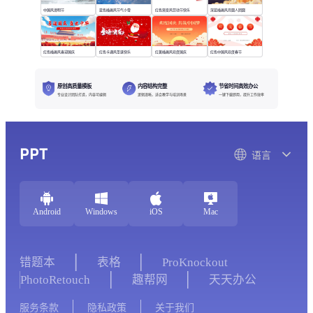
中国风清明节
蓝色插画风节气小雪
红色渐变风劳动节快乐
深蓝插画风月圆人团圆
红色插画风喜迎国庆
红色卡通风圣诞快乐
红黄插画风欢度国庆
红色中国风欢度春节
原创高质量模板
内容结构完整
节省时间高效办公
专业设计团队打造，内容可编辑
逻辑清晰，适合教学与培训场景
一键下载即用，提升工作效率
PPT
语言
Android
Windows
iOS
Mac
错题本
表格
ProKnockout
PhotoRetouch
趣帮网
天天办公
服务条款
隐私政策
关于我们