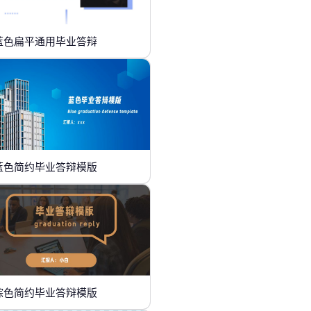
蓝色扁平通用毕业答辩
蓝色简约毕业答辩模版
棕色简约毕业答辩模版