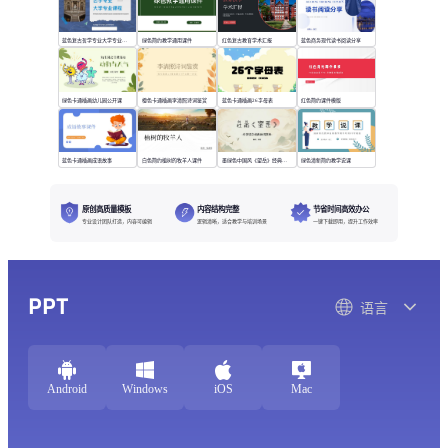
蓝色复古哲学专业大学专业课程
绿色简约教学通用课件
红色复古教育学术汇报
蓝色商务现代读书阅读分享
绿色卡通插画幼儿园公开课
橙色卡通插画李清照诗词鉴赏
蓝色卡通插画26字母表
红色简约课件模版
蓝色卡通插画成语故事
白色简约植树的牧羊人课件
墨绿色中国风《望岳》经典诗词欣赏
绿色清新简约教学说课
原创高质量模板
内容结构完整
节省时间高效办公
专业设计团队打造，内容可编辑
逻辑清晰，适合教学与培训场景
一键下载即用，提升工作效率
PPT
语言
Android
Windows
iOS
Mac