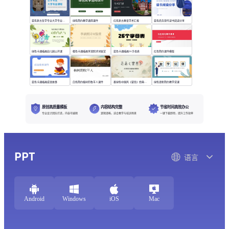
蓝色复古哲学专业大学专业课程
绿色简约教学通用课件
红色复古教育学术汇报
蓝色商务现代读书阅读分享
绿色卡通插画幼儿园公开课
橙色卡通插画李清照诗词鉴赏
蓝色卡通插画26字母表
红色简约课件模版
蓝色卡通插画成语故事
白色简约植树的牧羊人课件
墨绿色中国风《望岳》经典诗词欣赏
绿色清新简约教学说课
原创高质量模板
内容结构完整
节省时间高效办公
专业设计团队打造，内容可编辑
逻辑清晰，适合教学与培训场景
一键下载即用，提升工作效率
PPT
语言
Android
Windows
iOS
Mac