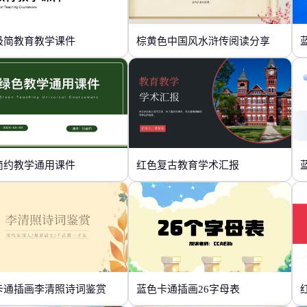
极简教育教学课件
棕黄色中国风水浒传阅读分享
简约教学通用课件
红色复古教育学术汇报
卡通插画李清照诗词鉴赏
蓝色卡通插画26字母表