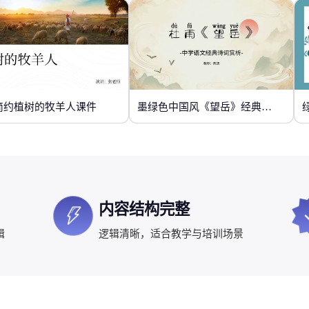
简约植树的牧羊人课件
墨绿色中国风《望岳》经典诗词欣赏
内容结构完整
辑
逻辑清晰，适合教学与培训场景