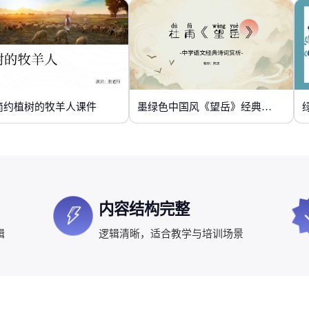
简约植树的牧羊人课件
墨绿色中国风《望岳》经典诗词欣赏
内容结构完整
辑
逻辑清晰，适合教学与培训场景