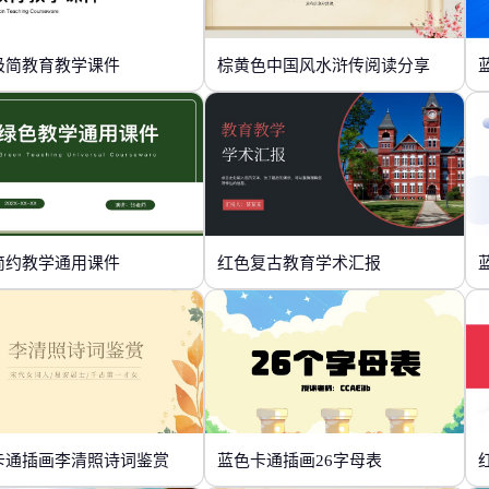
极简教育教学课件
棕黄色中国风水浒传阅读分享
简约教学通用课件
红色复古教育学术汇报
卡通插画李清照诗词鉴赏
蓝色卡通插画26字母表