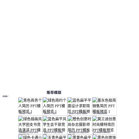
括：个人简历。
简历
按主题浏览 PPT 模板
极简 PPT 模板
简历展示 PPT 模板
在线 PPT 与 AI 工具指南
PPT模板
AI工具
在线 PPTX 查看器
推荐模版
更多模板
青色商务个人简历
绿色简约个人简历
蓝色扁平平面设计求职简历
墨灰色极简销售简历
绿色插画风大学团支书竞选演讲
蓝色扁平风学生会干部竞选
橙色创意时尚杂志摄影师简历
莫兰迪创意时尚模特简历