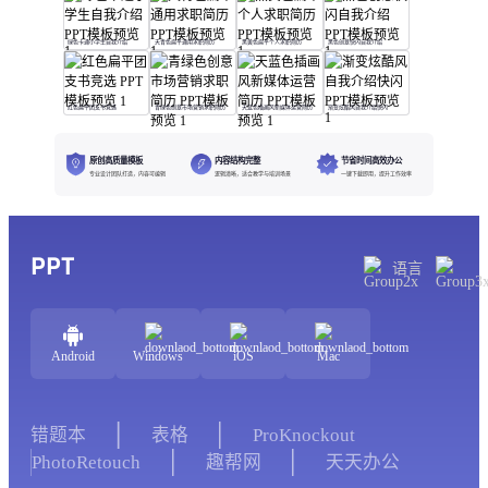
绿色卡通小学生自我介绍
天青色扁平通用求职简历
黑黄色扁平个人求职简历
黑色创意快闪自我介绍
红色扁平团支书竞选
青绿色创意市场营销求职简历
天蓝色插画风新媒体运营简历
渐变炫酷风自我介绍快闪
原创高质量模板
内容结构完整
节省时间高效办公
专业设计团队打造，内容可编辑
逻辑清晰，适合教学与培训场景
一键下载即用，提升工作效率
PPT
语言
Android
Windows
iOS
Mac
错题本
表格
ProKnockout
PhotoRetouch
趣帮网
天天办公