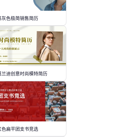
墨灰色极简销售简历
莫兰迪创意时尚模特简历
红色扁平团支书竞选