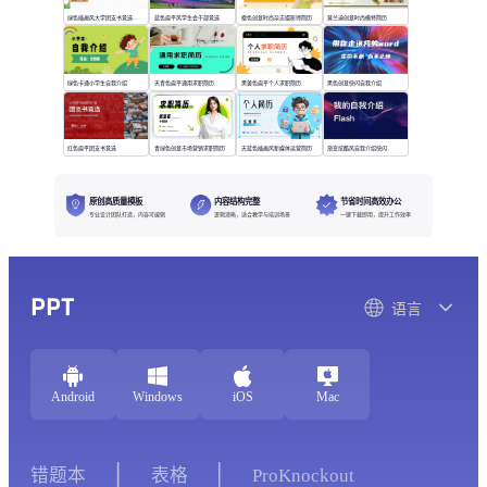
绿色插画风大学团支书竞选演讲
蓝色扁平风学生会干部竞选
橙色创意时尚杂志摄影师简历
莫兰迪创意时尚模特简历
绿色卡通小学生自我介绍
天青色扁平通用求职简历
黑黄色扁平个人求职简历
黑色创意快闪自我介绍
红色扁平团支书竞选
青绿色创意市场营销求职简历
天蓝色插画风新媒体运营简历
渐变炫酷风自我介绍快闪
原创高质量模板
内容结构完整
节省时间高效办公
专业设计团队打造，内容可编辑
逻辑清晰，适合教学与培训场景
一键下载即用，提升工作效率
PPT
语言
Android
Windows
iOS
Mac
错题本
表格
ProKnockout