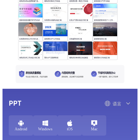
蓝色商务商业品牌复盘产品工作总结
橙色商务休闲工作总结
蓝色简约第一季度工作总结
蓝色渐变大气学习总结
蓝粉色渐变炫酷学术写作综述
灰色简约中国风总结汇报
红色大气简约总结计划汇报
蓝色渐变简约时尚个人工作年终总结
红色简约时尚工作计划与总结汇报
蓝色简约大气工作总结
白色极简年终汇报
蓝色简约商务汇报
绿色商务风工作总结计划汇报
简约大气互联网科技
橙色商务休闲转正总结报告
橙色简约几何总结汇报
原创高质量模板
内容结构完整
节省时间高效办公
专业设计团队打造，内容可编辑
逻辑清晰，适合教学与培训场景
一键下载即用，提升工作效率
PPT
语言
Android
Windows
iOS
Mac