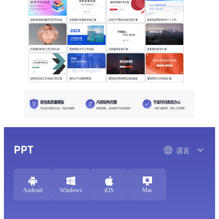
蓝粉色渐变炫酷学术写作综述
灰色简约中国风总结汇报
红色大气简约总结计划汇报
蓝色渐变简约时尚个人工作年终总结
红色简约时尚工作计划与总结汇报
蓝色简约大气工作总结
白色极简年终汇报
蓝色简约商务汇报
绿色商务风工作总结计划汇报
简约大气互联网科技
橙色商务休闲转正总结报告
橙色简约几何总结汇报
原创高质量模板
内容结构完整
节省时间高效办公
专业设计团队打造，内容可编辑
逻辑清晰，适合教学与培训场景
一键下载即用，提升工作效率
PPT
语言
Android
Windows
iOS
Mac