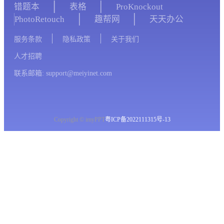
错题本
表格
ProKnockout
PhotoRetouch
趣帮网
天天办公
服务条款
隐私政策
关于我们
人才招聘
联系邮箱: support@meiyinet.com
Copyright © imyPPT
粤ICP备2022111315号-13