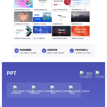
蓝粉色渐变炫酷学术写作综述
灰色简约中国风总结汇报
红色大气简约总结计划汇报
蓝色渐变简约时尚个人工作年终总结
红色简约时尚工作计划与总结汇报
蓝色简约大气工作总结
白色极简年终汇报
蓝色简约商务汇报
绿色商务风工作总结计划汇报
简约大气互联网科技
橙色商务休闲转正总结报告
橙色简约几何总结汇报
原创高质量模板
内容结构完整
节省时间高效办公
专业设计团队打造，内容可编辑
逻辑清晰，适合教学与培训场景
一键下载即用，提升工作效率
PPT
语言
Android
Windows
iOS
Mac