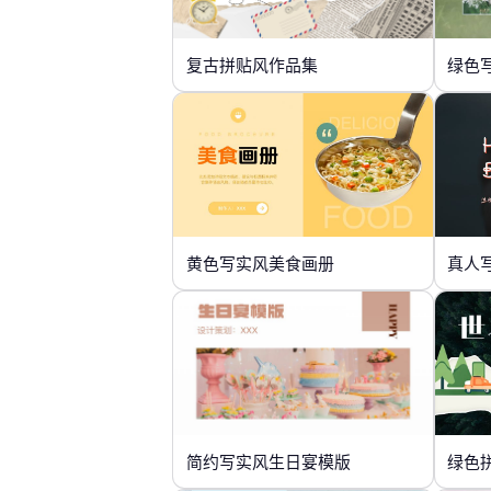
复古拼贴风作品集
绿色
黄色写实风美食画册
真人
简约写实风生日宴模版