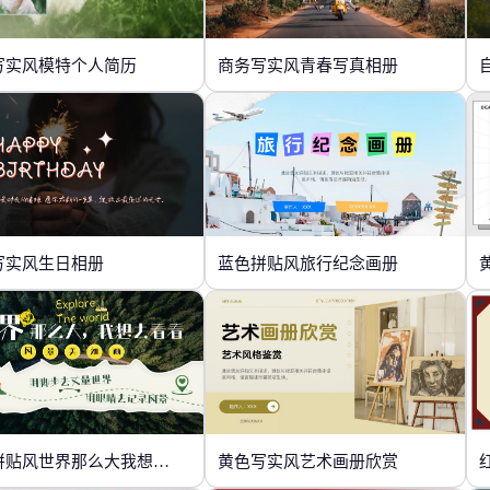
写实风模特个人简历
商务写实风青春写真相册
写实风生日相册
蓝色拼贴风旅行纪念画册
绿色拼贴风世界那么大我想去看看
黄色写实风艺术画册欣赏