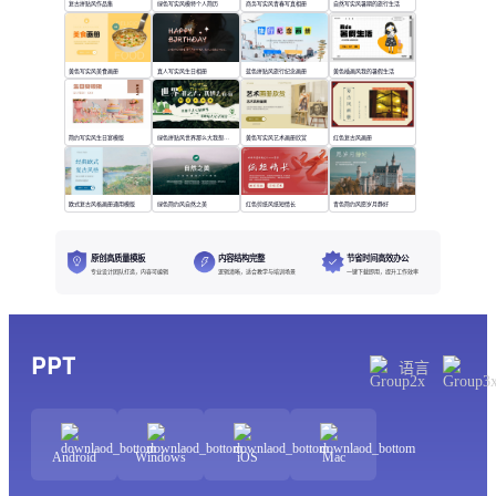
复古拼贴风作品集
绿色写实风模特个人简历
商务写实风青春写真相册
自然写实风暑期的旅行生活
黄色写实风美食画册
真人写实风生日相册
蓝色拼贴风旅行纪念画册
黄色插画风我的暑假生活
简约写实风生日宴模版
绿色拼贴风世界那么大我想去看看
黄色写实风艺术画册欣赏
红色复古风画册
欧式复古风格画册通用模版
绿色简约风自然之美
红色剪纸风纸短情长
青色简约风愿岁月静好
原创高质量模板
内容结构完整
节省时间高效办公
专业设计团队打造，内容可编辑
逻辑清晰，适合教学与培训场景
一键下载即用，提升工作效率
PPT
语言
Android
Windows
iOS
Mac