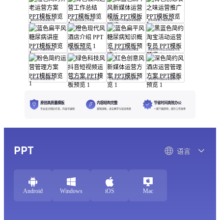
橙色简约养老运营方案
青色极简运营工作总结
深蓝色扁平风新媒体运营模版
青色创意食之味运营推广
蓝色扁平风糖尿病讲座
橙色现代风酒店介绍
蓝色扁平风糖尿病知识概览
黑蓝色简约淘宝活动运营专员
粉色简约运营管理方案
绿色科技风抖音短视频运营方案
红色创意风新媒体运营方案
深色简约风酒店运营管理方案
原创高质量模板
内容结构完整
节省时间高效办公
专业设计团队打造，内容可编辑
逻辑清晰，适合教学与培训场景
一键下载即用，提升工作效率
PPT
语言
Android
Windows
iOS
Mac