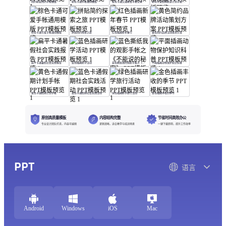
简约粉蓝简约手帐模版
粉色卡通手帐通用模版
蓝色卡通交通教育手帐记录
粉色可爱假期旅游计划手帐模版
棕色卡通可爱手帐通用模版
拼贴简约探索之旅
红色插画新年春节
黄色简约品牌活动策划方案
扁平卡通暑假社会实践报告
蓝色插画研学活动
蓝色撕纸我的观影手帐之《不能说的秘密》
平面插画动物保护知识科普
黄色卡通假期计划手帐
蓝色卡通假期社会实践活动
绿色插画研学旅行活动
金色插画丰收的季节
原创高质量模板
内容结构完整
节省时间高效办公
专业设计团队打造，内容可编辑
逻辑清晰，适合教学与培训场景
一键下载即用，提升工作效率
PPT
语言
Android
Windows
iOS
Mac