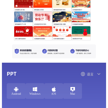
红色国风元宵习俗
橙色插画元旦快乐
黄色插画风感恩节快乐
红色插画风国庆节
蓝色插画风节气小雪
红色渐变风劳动节快乐
深蓝插画风月圆人团圆
红色插画风喜迎国庆
红色卡通风圣诞快乐
红黄插画风欢度国庆
红色中国风欢度春节
绿色简约风平安夜
原创高质量模板
内容结构完整
节省时间高效办公
专业设计团队打造，内容可编辑
逻辑清晰，适合教学与培训场景
一键下载即用，提升工作效率
PPT
语言
Android
Windows
iOS
Mac