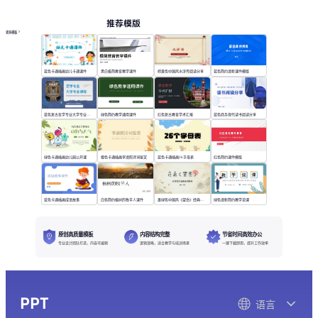
推荐模版
更多模板
蓝色卡通插画幼儿卡通课件
黑白极简教育教学课件
棕黄色中国风水浒传阅读分享
蓝色简约清新课件模版
蓝色复古哲学专业大学专业课程
绿色简约教学通用课件
红色复古教育学术汇报
蓝色商务现代读书阅读分享
绿色卡通插画幼儿园公开课
橙色卡通插画李清照诗词鉴赏
蓝色卡通插画26字母表
红色简约课件模版
蓝色卡通插画成语故事
白色简约植树的牧羊人课件
墨绿色中国风《望岳》经典诗词欣赏
绿色清新简约教学说课
原创高质量模板
内容结构完整
节省时间高效办公
专业设计团队打造，内容可编辑
逻辑清晰，适合教学与培训场景
一键下载即用，提升工作效率
PPT
语言