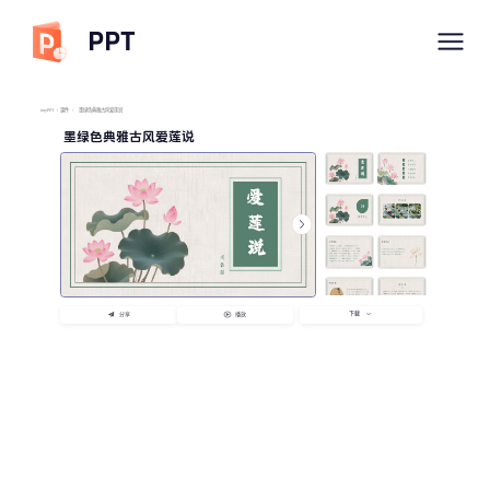
PPT
imyPPT
/
课件
/
墨绿色典雅古风爱莲说
墨绿色典雅古风爱莲说
下载
分享
播放