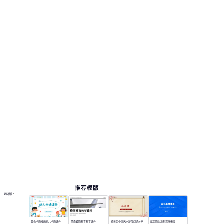
色，古风雅韵。 此页面提供 12 个预览页，便于查
看版式和结构。 相关演示主题包括：教育教学,
教学课件。
课件
按主题浏览 PPT 模板
绿色 PPT 模板
教案 PPT 模板
教育 PPT 模板
语文与语言艺术模板
在线 PPT 与 AI 工具指南
PPT模板
AI工具
在线 PPTX 查看器
推荐模版
更多模板
蓝色卡通插画幼儿卡通课件
黑白极简教育教学课件
棕黄色中国风水浒传阅读分享
蓝色简约清新课件模版