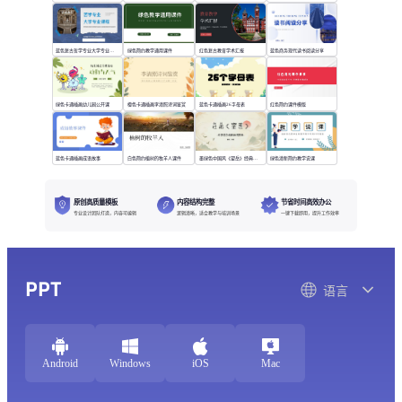
蓝色复古哲学专业大学专业课程
绿色简约教学通用课件
红色复古教育学术汇报
蓝色商务现代读书阅读分享
绿色卡通插画幼儿园公开课
橙色卡通插画李清照诗词鉴赏
蓝色卡通插画26字母表
红色简约课件模版
蓝色卡通插画成语故事
白色简约植树的牧羊人课件
墨绿色中国风《望岳》经典诗词欣赏
绿色清新简约教学说课
原创高质量模板
内容结构完整
节省时间高效办公
专业设计团队打造，内容可编辑
逻辑清晰，适合教学与培训场景
一键下载即用，提升工作效率
PPT
语言
Android
Windows
iOS
Mac