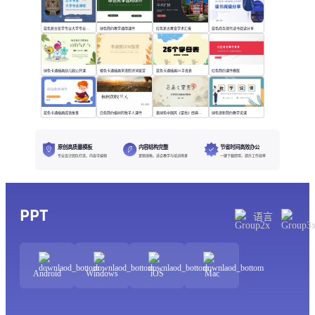
蓝色复古哲学专业大学专业课程
绿色简约教学通用课件
红色复古教育学术汇报
蓝色商务现代读书阅读分享
绿色卡通插画幼儿园公开课
橙色卡通插画李清照诗词鉴赏
蓝色卡通插画26字母表
红色简约课件模版
蓝色卡通插画成语故事
白色简约植树的牧羊人课件
墨绿色中国风《望岳》经典诗词欣赏
绿色清新简约教学说课
原创高质量模板
内容结构完整
节省时间高效办公
专业设计团队打造，内容可编辑
逻辑清晰，适合教学与培训场景
一键下载即用，提升工作效率
PPT
语言
Android
Windows
iOS
Mac