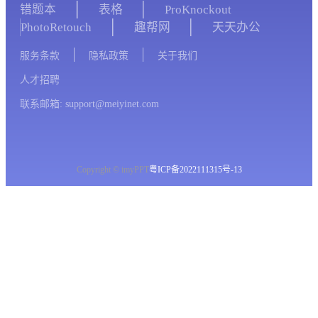
错题本
表格
ProKnockout
PhotoRetouch
趣帮网
天天办公
服务条款
隐私政策
关于我们
人才招聘
联系邮箱: support@meiyinet.com
Copyright © imyPPT
粤ICP备2022111315号-13