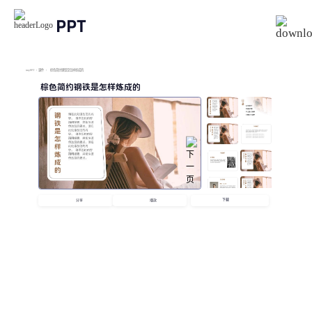
PPT
imyPPT
/
课件
/
棕色简约钢铁是怎样炼成的
棕色简约钢铁是怎样炼成的
下载
分享
播放