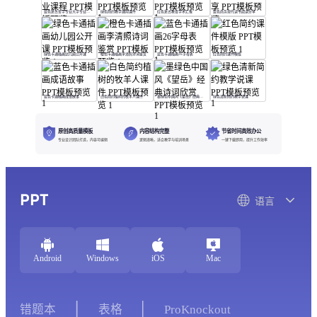
蓝色复古哲学专业大学专业课程
绿色简约教学通用课件
红色复古教育学术汇报
蓝色商务现代读书阅读分享
绿色卡通插画幼儿园公开课
橙色卡通插画李清照诗词鉴赏
蓝色卡通插画26字母表
红色简约课件模版
蓝色卡通插画成语故事
白色简约植树的牧羊人课件
墨绿色中国风《望岳》经典诗词欣赏
绿色清新简约教学说课
原创高质量模板
内容结构完整
节省时间高效办公
专业设计团队打造，内容可编辑
逻辑清晰，适合教学与培训场景
一键下载即用，提升工作效率
PPT
语言
Android
Windows
iOS
Mac
错题本
表格
ProKnockout