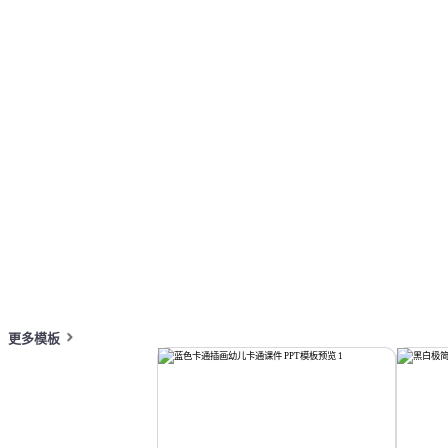
课件
按主题浏览 PPT 模板
蓝色 PPT 模板
极简 PPT 模板
教案 PP
在线 PPT 与 AI 工具指南
PPT模板
AI工具
在线 PPTX 查看器
更多模板