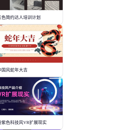
灰色简约达人培训计划
中国风蛇年大吉
粉紫色科技风VR扩展现实