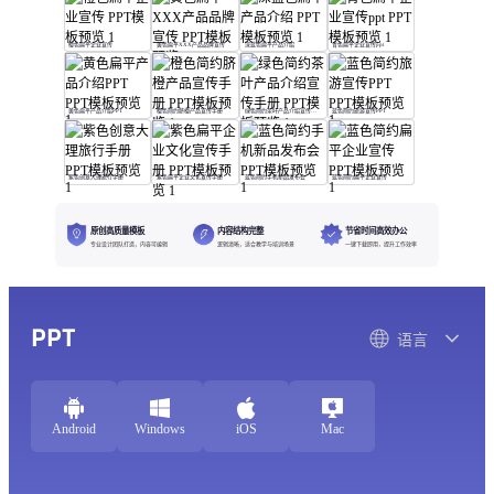
橙色扁平企业宣传
黄色扁平XXX产品品牌宣传
深蓝色扁平产品介绍
青色扁平企业宣传ppt
黄色扁平产品介绍PPT
橙色简约脐橙产品宣传手册
绿色简约茶叶产品介绍宣传手册
蓝色简约旅游宣传PPT
紫色创意大理旅行手册
紫色扁平企业文化宣传手册
蓝色简约手机新品发布会
蓝色简约扁平企业宣传
原创高质量模板
内容结构完整
节省时间高效办公
专业设计团队打造，内容可编辑
逻辑清晰，适合教学与培训场景
一键下载即用，提升工作效率
PPT
语言
Android
Windows
iOS
Mac