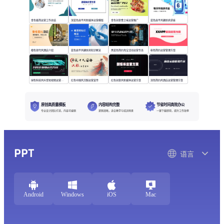
青色极简运营工作总结
深蓝色扁平风新媒体运营模版
青色创意食之味运营推广
蓝色扁平风糖尿病讲座
橙色现代风酒店介绍
蓝色扁平风糖尿病知识概览
黑蓝色简约淘宝活动运营专员
粉色简约运营管理方案
绿色科技风抖音短视频运营方案
红色中国风汉服运营宣传
红色创意风新媒体运营方案
深色简约风酒店运营管理方案
原创高质量模板
内容结构完整
节省时间高效办公
专业设计团队打造，内容可编辑
逻辑清晰，适合教学与培训场景
一键下载即用，提升工作效率
PPT
语言
Android
Windows
iOS
Mac