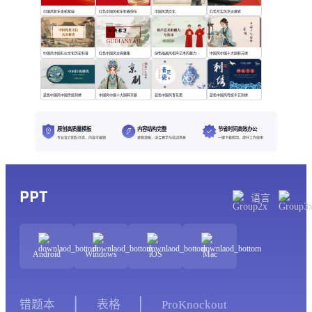
中国风新年金蛇献瑞
红色中国风蛇年新春快乐
中国风酒文化
红色写实风京派建筑
中国风中国礼仪文化历史科普
红色中国风古典雅集
绿色插画风相声艺术的魅力与传承
中国风中国十大国粹苏绣
蓝色中国风中国传统刺绣
中国风中国十大国粹京剧
蓝色中国风青花瓷
蓝色中国风传统手艺刺绣
原创高质量模板
内容结构完整
节省时间高效办公
专业设计团队打造，内容可编辑
逻辑清晰，适合教学与培训场景
一键下载即用，提升工作效率
PPT
语言
Android
Windows
iOS
Mac
错题本
表格
ProKnockout