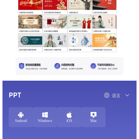
中国风新年金蛇献瑞
红色中国风蛇年新春快乐
中国风酒文化
红色写实风京派建筑
中国风中国礼仪文化历史科普
红色中国风古典雅集
绿色插画风相声艺术的魅力与传承
中国风中国十大国粹苏绣
蓝色中国风中国传统刺绣
中国风中国十大国粹京剧
蓝色中国风青花瓷
金色国风敦煌飞天历史文化介绍
原创高质量模板
内容结构完整
节省时间高效办公
专业设计团队打造，内容可编辑
逻辑清晰，适合教学与培训场景
一键下载即用，提升工作效率
PPT
语言
Android
Windows
iOS
Mac